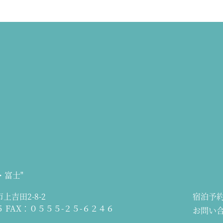
・富士"
上吉田2-8-2
宿泊予
５
FAX：０５５５-２５-６２４６
お問い