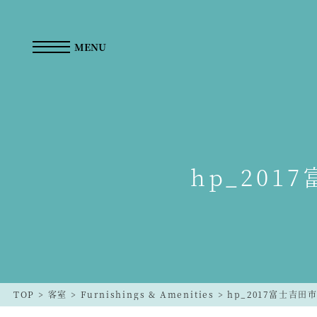
MENU
hp_20
TOP
>
客室
>
Furnishings & Amenities
>
hp_2017富士吉