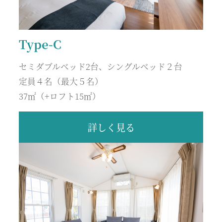
Type-C
セミダブルベッド2台、シングルベッド２台
定員４名（最大５名）
37㎡（+ロフト15㎡）
詳しく見る