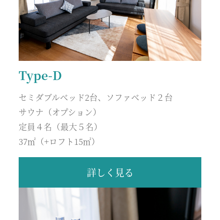
Type-D
セミダブルベッド2台、ソファベッド２台
サウナ（オプション）
定員４名（最大５名）
37㎡（+ロフト15㎡）
詳しく見る