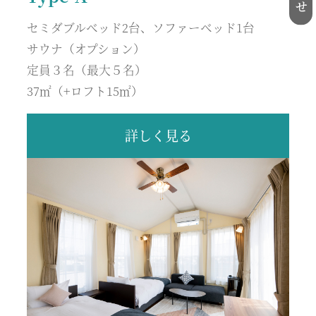
セミダブルベッド2台、ソファーベッド1台
サウナ（オプション）
定員３名（最大５名）
37㎡（+ロフト15㎡）
詳しく見る