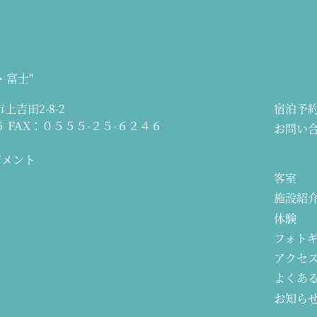
・富士"
上吉田2-8-2
宿泊予
５
FAX：０５５５-２５-６２４６
お問い
ジメント
客室
施設紹
体験
フォト
アクセ
よくあ
お知ら