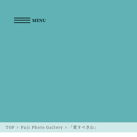
MENU
TOP
>
Fuji Photo Gallery
>
「愛すべき山」