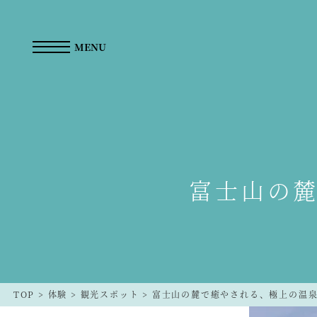
MENU
富士山の
TOP
>
体験
>
観光スポット
>
富士山の麓で癒やされる、極上の温