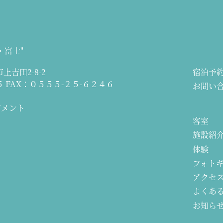
・富士"
上吉田2-8-2
宿泊予
５
FAX：０５５５-２５-６２４６
お問い
ジメント
客室
施設紹
体験
フォト
アクセ
よくあ
お知ら